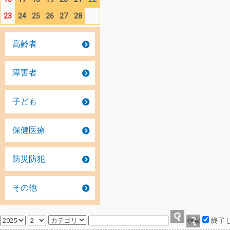
23
24
25
26
27
28
高齢者
障害者
子ども
保健医療
防災防犯
その他
終了