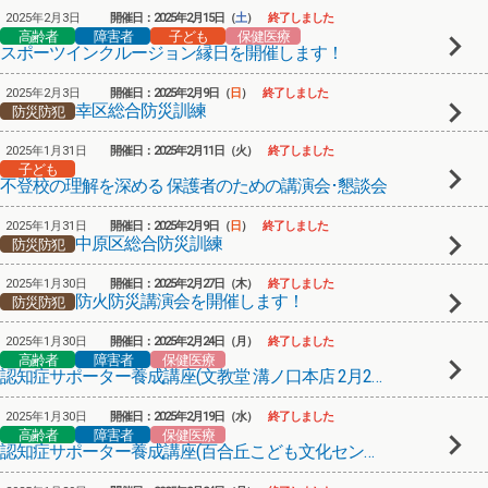
2025年2月3日
開催日：2025年2月15日（
土
）
終了しました
高齢者
障害者
子ども
保健医療
スポーツインクルージョン縁日を開催します！
2025年2月3日
開催日：2025年2月9日（
日
）
終了しました
幸区総合防災訓練
防災防犯
2025年1月31日
開催日：2025年2月11日（火）
終了しました
子ども
不登校の理解を深める 保護者のための講演会･懇談会
2025年1月31日
開催日：2025年2月9日（
日
）
終了しました
中原区総合防災訓練
防災防犯
2025年1月30日
開催日：2025年2月27日（木）
終了しました
防火防災講演会を開催します！
防災防犯
2025年1月30日
開催日：2025年2月24日（月）
終了しました
高齢者
障害者
保健医療
認知症サポーター養成講座(文教堂 溝ノ口本店 2月24日)
2025年1月30日
開催日：2025年2月19日（水）
終了しました
高齢者
障害者
保健医療
認知症サポーター養成講座(百合丘こども文化センター)