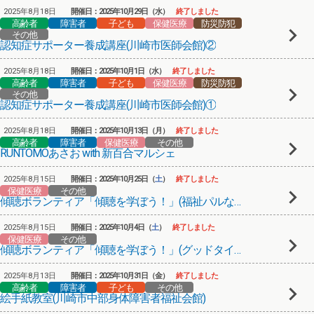
2025年8月18日
開催日：2025年10月29日（水）
終了しました
高齢者
障害者
子ども
保健医療
防災防犯
その他
認知症サポーター養成講座(川崎市医師会館)②
2025年8月18日
開催日：2025年10月1日（水）
終了しました
高齢者
障害者
子ども
保健医療
防災防犯
その他
認知症サポーター養成講座(川崎市医師会館)①
2025年8月18日
開催日：2025年10月13日（月）
終了しました
高齢者
障害者
保健医療
その他
RUNTOMOあさお with 新百合マルシェ
2025年8月15日
開催日：2025年10月25日（
土
）
終了しました
保健医療
その他
傾聴ボランティア「傾聴を学ぼう！」(福祉パルなかはら)
2025年8月15日
開催日：2025年10月4日（
土
）
終了しました
保健医療
その他
傾聴ボランティア「傾聴を学ぼう！」(グッドタイムホーム･生田)
2025年8月13日
開催日：2025年10月31日（金）
終了しました
高齢者
障害者
子ども
その他
絵手紙教室(川崎市中部身体障害者福祉会館)