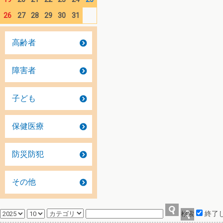
26
27
28
29
30
31
高齢者
障害者
子ども
保健医療
防災防犯
その他
終了