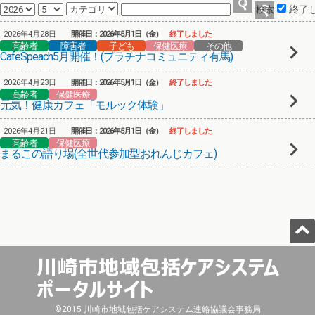
終了
2026年4月28日
開催日：2026年5月1日（金）
終了しました
高齢者
障害者
子ども
保健医療
その他
CafeSpeach5月開催！(プラチナコミュニティ有馬)
2026年4月23日
開催日：2026年5月1日（金）
終了しました
高齢者
保健医療
元気！健康カフェ「モルック体験」
2026年4月21日
開催日：2026年5月1日（金）
終了しました
高齢者
保健医療
まるこの語り場(全世代参加型おれんじカフェ)
©2015 川崎市地域包括ケアシステム連絡協議会事務局