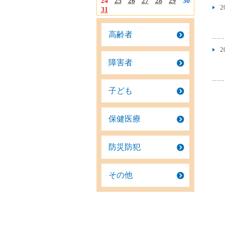
24
25
26
27
28
29
30
2
31
高齢者
2
障害者
子ども
保健医療
防災防犯
その他