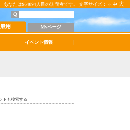
大
あなたは964894人目の訪問者です。 文字サイズ：
中
小
一般用
Myページ
イベント情報
ントも検索する