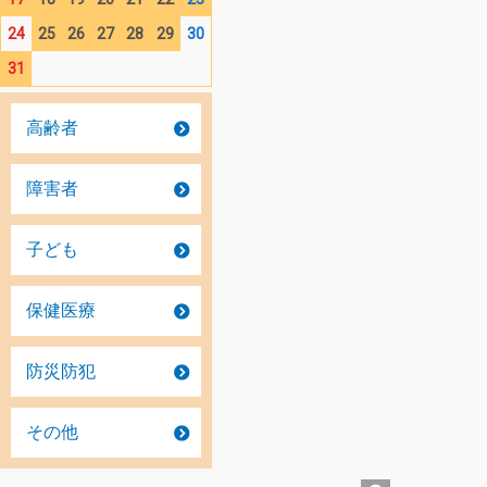
24
25
26
27
28
29
30
31
高齢者
障害者
子ども
保健医療
防災防犯
その他