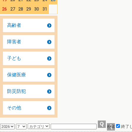
26
27
28
29
30
31
高齢者
障害者
子ども
保健医療
防災防犯
その他
終了