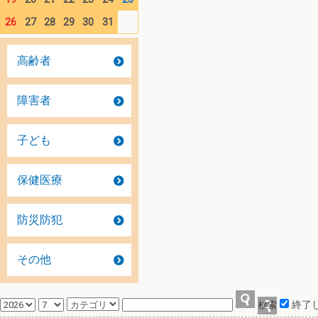
26
27
28
29
30
31
高齢者
障害者
子ども
保健医療
防災防犯
その他
終了