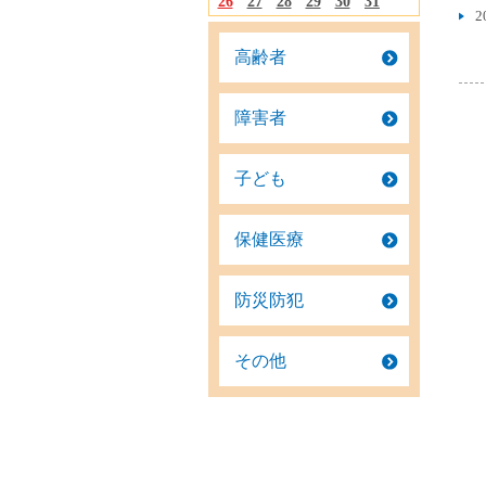
26
27
28
29
30
31
2
高齢者
障害者
子ども
保健医療
防災防犯
その他