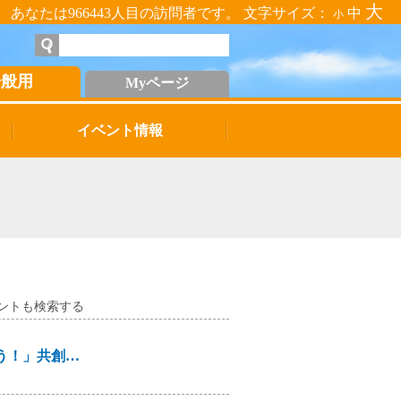
大
あなたは966443人目の訪問者です。 文字サイズ：
中
小
一般用
Myページ
イベント情報
ントも検索する
「学生が作るAI動画で未来をデザインしよう！」共創型動画メンター育成プログラム⑥