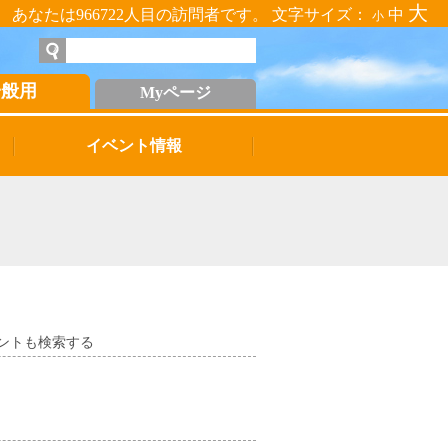
大
あなたは966722人目の訪問者です。 文字サイズ：
中
小
一般用
Myページ
イベント情報
ントも検索する