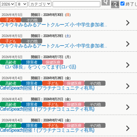
終了
2026年8月5日
開催日：2026年8月30日（
日
）
子ども
その他
ウキウキみるみるアートクルーズ 小･中学生参加者募集！
2026年8月5日
開催日：2026年8月29日（
土
）
子ども
その他
ウキウキみるみるアートクルーズ 小･中学生参加者募集！
2026年8月5日
開催日：2026年8月17日（月）
高齢者
障害者
保健医療
「ロバ隊長」をつくってます(ロバ活)
2026年8月4日
開催日：2026年8月28日（金）
高齢者
障害者
子ども
保健医療
その他
CafeSpeach開催！(プラチナコミュニティ有馬)
2026年8月4日
開催日：2026年8月21日（金）
高齢者
障害者
子ども
保健医療
その他
CafeSpeach開催！(プラチナコミュニティ有馬)
2026年8月4日
開催日：2026年8月14日（金）
高齢者
障害者
子ども
保健医療
その他
CafeSpeach開催！(プラチナコミュニティ有馬)