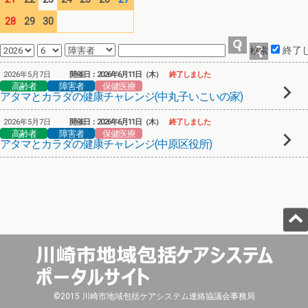
28
29
30
終了
2026年5月7日
開催日：2026年6月11日（木）
終了しました
高齢者
障害者
保健医療
アタマとカラダの健康チャレンジ(中丸子いこいの家)
2026年5月7日
開催日：2026年6月11日（木）
終了しました
高齢者
障害者
保健医療
アタマとカラダの健康チャレンジ(中原区役所)
©2015 川崎市地域包括ケアシステム連絡協議会事務局