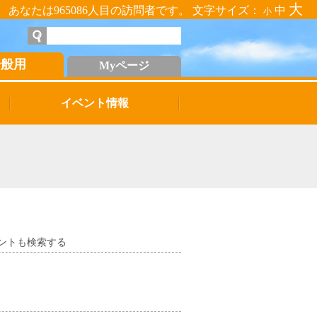
大
あなたは965086人目の訪問者です。 文字サイズ：
中
小
一般用
Myページ
イベント情報
ントも検索する