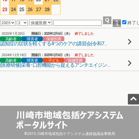
23
24
25
26
27
28
終了
2025年1月20日
開催日：2025年2月6日（木）
終了しました
高齢者
障害者
保健医療
認知症の症状を軽くする4つのケアの講習会(令和7年2月6日)
2024年12月18日
開催日：2025年2月6日（木）
終了しました
高齢者
障害者
子ども
保健医療
(医療研修)栄養･口腔機能から捉えるアンチエイジング～最後まで口から食べる～
©2015 川崎市地域包括ケアシステム連絡協議会事務局