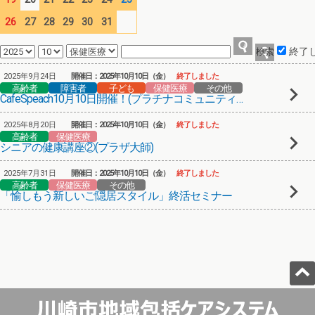
26
27
28
29
30
31
終了
2025年9月24日
開催日：2025年10月10日（金）
終了しました
高齢者
障害者
子ども
保健医療
その他
CafeSpeach10月10日開催！(プラチナコミュニティ有馬)
2025年8月20日
開催日：2025年10月10日（金）
終了しました
高齢者
保健医療
シニアの健康講座②(プラザ大師)
2025年7月31日
開催日：2025年10月10日（金）
終了しました
高齢者
保健医療
その他
「愉しもう新しいご隠居スタイル」終活セミナー