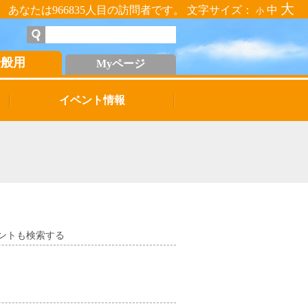
大
あなたは966835人目の訪問者です。 文字サイズ：
中
小
一般用
Myページ
イベント情報
ントも検索する