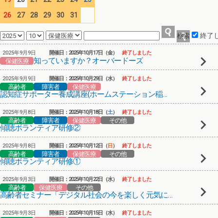
26
27
28
29
30
31
終了
2025年9月9日
開催日：2025年10月17日（金）
終了しました
知っていますか？オーバードーズ
保健医療
2025年9月9日
開催日：2025年10月29日（水）
終了しました
高齢者
障害者
保健医療
認知症サポーター養成講座(ホームステーション稲田堤)
2025年9月8日
開催日：2025年10月18日（
土
）
終了しました
高齢者
障害者
保健医療
その他
傾聴ボランティア研修②
2025年9月8日
開催日：2025年10月12日（
日
）
終了しました
高齢者
障害者
保健医療
その他
傾聴ボランティア研修①
2025年9月3日
開催日：2025年10月22日（水）
終了しました
高齢者
保健医療
その他
高齢者セミナー「デジタル社会の今を楽しく元気に！」③
2025年9月3日
開催日：2025年10月15日（水）
終了しました