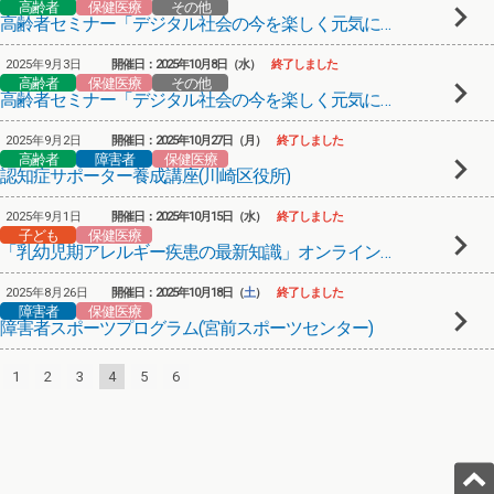
高齢者
保健医療
その他
高齢者セミナー「デジタル社会の今を楽しく元気に！」②
2025年9月3日
開催日：2025年10月8日（水）
終了しました
高齢者
保健医療
その他
高齢者セミナー「デジタル社会の今を楽しく元気に！」①
2025年9月2日
開催日：2025年10月27日（月）
終了しました
高齢者
障害者
保健医療
認知症サポーター養成講座(川崎区役所)
2025年9月1日
開催日：2025年10月15日（水）
終了しました
子ども
保健医療
「乳幼児期アレルギー疾患の最新知識」オンライン講演会
2025年8月26日
開催日：2025年10月18日（
土
）
終了しました
障害者
保健医療
障害者スポーツプログラム(宮前スポーツセンター)
1
2
3
4
5
6