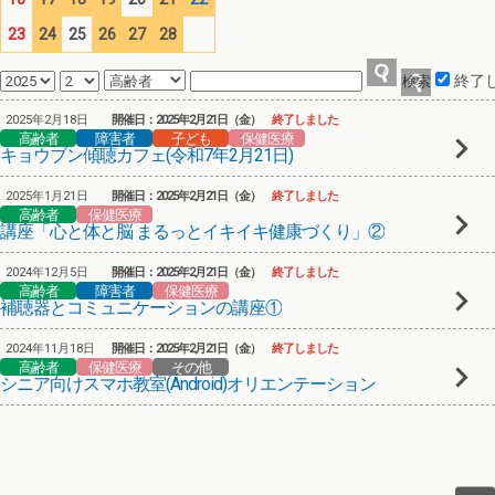
23
24
25
26
27
28
終了
2025年2月18日
開催日：2025年2月21日（金）
終了しました
高齢者
障害者
子ども
保健医療
キョウブン傾聴カフェ(令和7年2月21日)
2025年1月21日
開催日：2025年2月21日（金）
終了しました
高齢者
保健医療
講座「心と体と脳 まるっとイキイキ健康づくり」②
2024年12月5日
開催日：2025年2月21日（金）
終了しました
高齢者
障害者
保健医療
補聴器とコミュニケーションの講座①
2024年11月18日
開催日：2025年2月21日（金）
終了しました
高齢者
保健医療
その他
シニア向けスマホ教室(Android)オリエンテーション