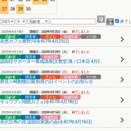
27
28
29
30
終了
2025年4月18日
開催日：2025年4月25日（金）
終了しました
高齢者
障害者
子ども
保健医療
その他
友悠カフェ東野川(令和7年4月25日)
2025年4月15日
開催日：2025年4月29日（火）
終了しました
高齢者
障害者
保健医療
認知症サポーター養成講座(文教堂 溝ノ口本店 4月29日)
2025年4月10日
開催日：2025年4月20日（
日
）
終了しました
高齢者
障害者
子ども
保健医療
その他
夢見ヶ崎動物公園 飼育の日イベントのお知らせ
2025年4月8日
開催日：2025年4月18日（金）
終了しました
高齢者
障害者
子ども
保健医療
キョウブン傾聴カフェ(令和7年4月18日)
2025年4月8日
開催日：2025年4月16日（水）
終了しました
高齢者
障害者
保健医療
長沢壮寿の里 認知症家族の会(令和7年4月16日)