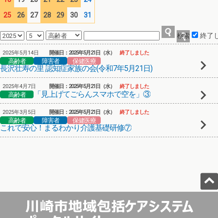
25
26
27
28
29
30
31
終了
2025年5月14日
開催日：2025年5月21日（水）
終了しました
高齢者
障害者
保健医療
長沢壮寿の里 認知症家族の会(令和7年5月21日)
2025年4月7日
開催日：2025年5月21日（水）
終了しました
「見上げてごらんスマホで空を」③
高齢者
2025年3月5日
開催日：2025年5月21日（水）
終了しました
高齢者
障害者
保健医療
これで安心！まるわかり介護基礎研修⑦