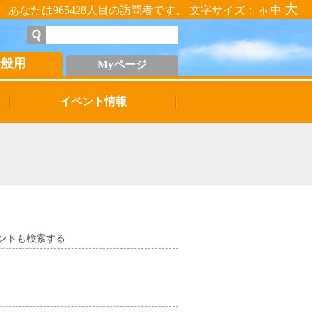
大
あなたは965428人目の訪問者です。 文字サイズ：
中
小
一般用
Myページ
イベント情報
ントも検索する