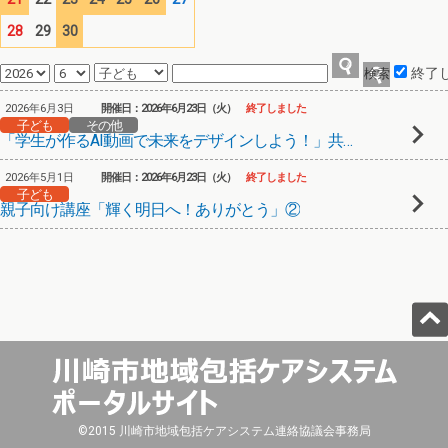
28
29
30
終了
2026年6月3日
開催日：2026年6月23日（火）
終了しました
子ども
その他
「学生が作るAI動画で未来をデザインしよう！」共創型動画メンター育成プログラム③
2026年5月1日
開催日：2026年6月23日（火）
終了しました
子ども
親子向け講座「輝く明日へ！ありがとう」②
©2015 川崎市地域包括ケアシステム連絡協議会事務局