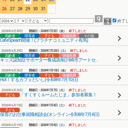
26
27
28
29
30
31
終了
2026年6月30日
開催日：2026年7月3日（金）
終了しました
高齢者
障害者
子ども
保健医療
その他
CafeSpeach開催！(プラチナコミュニティ有馬)
2026年6月29日
開催日：2026年7月25日（
土
）
終了しました
高齢者
障害者
子ども
保健医療
キッズ認知症サポーター養成講座(川崎市アートセンター工房)
2026年6月26日
開催日：2026年7月10日（金）
終了しました
高齢者
障害者
子ども
保健医療
Hot！するカフェだいし(令和8年7月10日)
2026年6月25日
開催日：2026年7月7日（火）
終了しました
「すくすくルームたじま」参加者募集！
子ども
2026年6月19日
開催日：2026年7月4日（
土
）
終了しました
子ども
保育のお仕事就職相談会(オンライン令和8年7月4日)
2026年6月19日
開催日：2026年7月4日（
土
）
終了しました