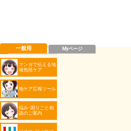
一般用
Myページ
マンガで伝える地
域包括ケア
地ケア広報ツール
悩み･困りごと相
談のご案内