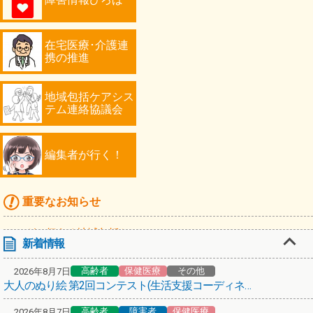
在宅医療･介護連
携の推進
地域包括ケアシス
テム連絡協議会
編集者が行く！
重要なお知らせ
マンガで伝える地域包括ケア
新着情報
高齢者
高齢者
保健医療
その他
2026年8月7日
「川崎シニアフォトコンテスト2026」作品募集！
大人のぬり絵 第2回コンテスト(生活支援コーディネーターミケ猫倶楽部)
編集者が行く！第67弾！スターバックス コーヒーで認知症カフェ
高齢者
障害者
保健医療
2026年8月7日