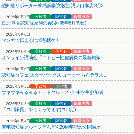
認知症サポーター養成講座(文教堂 溝ノ口本店 8月31日)
高齢者
保健医療
その他
第66弾！まち歩きボランティアガイド養成講座
高齢者
障害者
保健医療
2026年8月7日
長沢包括 認知症家族の会(令和8年8月19日)
保健医療
熱中症にご注意ください！
2026年8月6日
マンガで伝える地域包括ケア
介護サービスを考える、その前に
高齢者
子ども
保健医療
2026年8月6日
高齢者
保健医療
オンライン講演会「アトピー性皮膚炎の最新知識～子どもから大人まで～」
(介護予防)かかりつけの医療機関からお声がけ
高齢者
障害者
保健医療
2026年8月6日
悩み･困りごと相談のご案内
認知症カフェ(スターバックス コーヒー ららテラス 武蔵小杉店)
子ども
その他
保健医療
2026年8月5日
ウキウキみるみるアートクルーズ 小･中学生参加者募集！
紅麹を含む健康食品について
高齢者
障害者
保健医療
2026年8月5日
高齢者
障害者
子ども
その他
「ロバ隊長」をつくってます(ロバ活)
あいちゃんアニメ「アニメ × 地域包括ケア」
高齢者
障害者
保健医療
2026年8月4日
あいちゃん(川崎市地域包括ケアシステム広報キャラクター)
若年認知症グループどんどん20周年記念公開講座