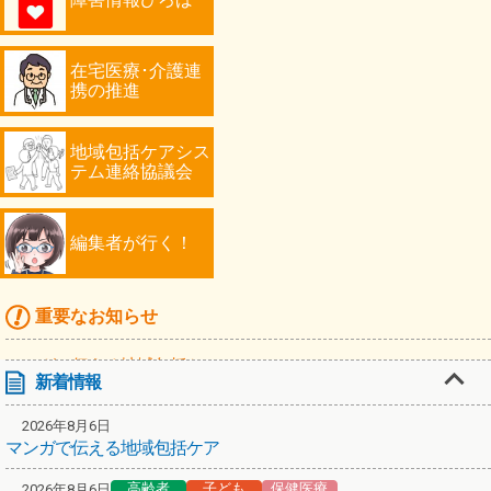
在宅医療･介護連
携の推進
地域包括ケアシス
テム連絡協議会
編集者が行く！
重要なお知らせ
マンガで伝える地域包括ケア
新着情報
高齢者
2026年8月6日
「川崎シニアフォトコンテスト2026」作品募集！
マンガで伝える地域包括ケア
編集者が行く！第67弾！スターバックス コーヒーで認知症カフェ
高齢者
子ども
保健医療
2026年8月6日