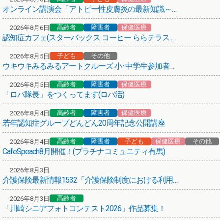
オンライン講演会「アトピー性皮膚炎の最新知識～子どもから大人まで～」
高齢者
保健医療
その他
第66弾！まち歩きボランティアガイド養成講座
高齢者
障害者
保健医療
2026年8月6日
認知症カフェ(スターバックス コーヒー ららテラス 武蔵小杉店)
保健医療
熱中症にご注意ください！
子ども
その他
2026年8月5日
ウキウキみるみるアートクルーズ 小･中学生参加者募集！
介護サービスを考える、その前に
高齢者
障害者
保健医療
2026年8月5日
高齢者
保健医療
「ロバ隊長」をつくってます(ロバ活)
(介護予防)かかりつけの医療機関からお声がけ
高齢者
障害者
保健医療
2026年8月4日
悩み･困りごと相談のご案内
若年認知症グループどんどん20周年記念公開講座
高齢者
障害者
子ども
保健医療
その他
保健医療
2026年8月4日
CafeSpeach8月開催！(プラチナコミュニティ有馬)
紅麹を含む健康食品について
2026年8月3日
高齢者
障害者
子ども
その他
介護保険最新情報1532「介護保険制度における利用者負担等の事務処理の取扱いについて」の一部改正について
あいちゃんアニメ「アニメ × 地域包括ケア」
高齢者
2026年8月3日
あいちゃん(川崎市地域包括ケアシステム広報キャラクター)
「川崎シニアフォトコンテスト2026」作品募集！