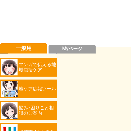
一般用
Myページ
マンガで伝える地
域包括ケア
地ケア広報ツール
悩み･困りごと相
談のご案内