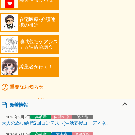
在宅医療･介護連
携の推進
地域包括ケアシス
テム連絡協議会
編集者が行く！
重要なお知らせ
マンガで伝える地域包括ケア
新着情報
高齢者
高齢者
保健医療
その他
2026年8月7日
「川崎シニアフォトコンテスト2026」作品募集！
大人のぬり絵 第2回コンテスト(生活支援コーディネーターミケ猫倶楽部)
編集者が行く！第67弾！スターバックス コーヒーで認知症カフェ
高齢者
障害者
保健医療
2026年8月7日