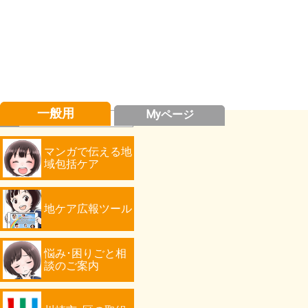
一般用
Myページ
マンガで伝える地
域包括ケア
地ケア広報ツール
悩み･困りごと相
談のご案内