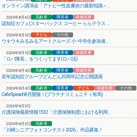
オンライン講演会「アトピー性皮膚炎の最新知識～子どもから大人まで～」
高齢者
保健医療
その他
第66弾！まち歩きボランティアガイド養成講座
高齢者
障害者
保健医療
2026年8月6日
認知症カフェ(スターバックス コーヒー ららテラス 武蔵小杉店)
保健医療
熱中症にご注意ください！
子ども
その他
2026年8月5日
ウキウキみるみるアートクルーズ 小･中学生参加者募集！
介護サービスを考える、その前に
高齢者
障害者
保健医療
2026年8月5日
高齢者
保健医療
「ロバ隊長」をつくってます(ロバ活)
(介護予防)かかりつけの医療機関からお声がけ
高齢者
障害者
保健医療
2026年8月4日
悩み･困りごと相談のご案内
若年認知症グループどんどん20周年記念公開講座
高齢者
障害者
子ども
保健医療
その他
保健医療
2026年8月4日
CafeSpeach8月開催！(プラチナコミュニティ有馬)
紅麹を含む健康食品について
2026年8月3日
高齢者
障害者
子ども
その他
介護保険最新情報1532「介護保険制度における利用者負担等の事務処理の取扱いについて」の一部改正について
あいちゃんアニメ「アニメ × 地域包括ケア」
高齢者
2026年8月3日
あいちゃん(川崎市地域包括ケアシステム広報キャラクター)
「川崎シニアフォトコンテスト2026」作品募集！