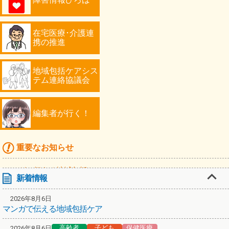
在宅医療･介護連
携の推進
地域包括ケアシス
テム連絡協議会
編集者が行く！
重要なお知らせ
マンガで伝える地域包括ケア
新着情報
高齢者
2026年8月6日
「川崎シニアフォトコンテスト2026」作品募集！
マンガで伝える地域包括ケア
編集者が行く！第67弾！スターバックス コーヒーで認知症カフェ
高齢者
子ども
保健医療
2026年8月6日