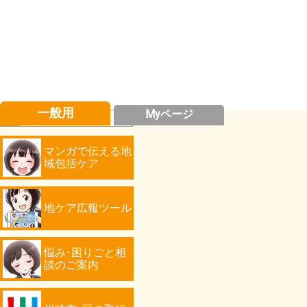
一般用
Myページ
マンガで伝える地
域包括ケア
地ケア広報ツール
悩み･困りごと相
談のご案内