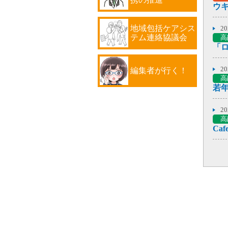
2
地域包括ケアシス
2
テム連絡協議会
高
「ロ
2
編集者が行く！
高
2
高