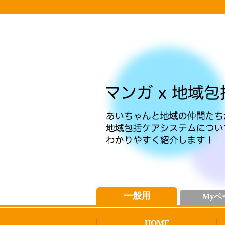
一般用
Myペ
HOME