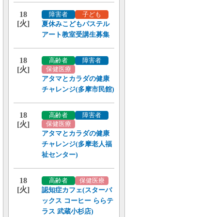
18
障害者
子ども
[火]
夏休みこどもパステル
アート教室受講生募集
18
高齢者
障害者
[火]
保健医療
アタマとカラダの健康
チャレンジ(多摩市民館)
18
高齢者
障害者
[火]
保健医療
アタマとカラダの健康
チャレンジ(多摩老人福
祉センター)
18
高齢者
保健医療
[火]
認知症カフェ(スターバ
ックス コーヒー ららテ
ラス 武蔵小杉店)