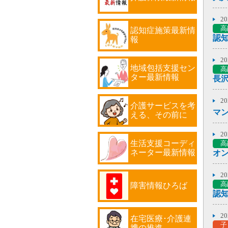
2
保
2
熱
高
認知症施策最新情
報
2
介
2
地域包括支援セン
高
2
ター最新情報
長沢
高
(介
2
介護サービスを考
マ
える、その前に
2
悩
2
生活支援コーディ
高
2
ネーター最新情報
保
紅
2
高
障害情報ひろば
2
高
あい
2
在宅医療･介護連
子
携の推進