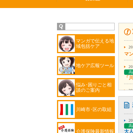
マンガで伝える地
域包括ケア
2
マ
地ケア広報ツール
2
高
悩み･困りごと相
談のご案内
2
川崎市･区の取組
2
高
2
第
高
介護保険最新情報