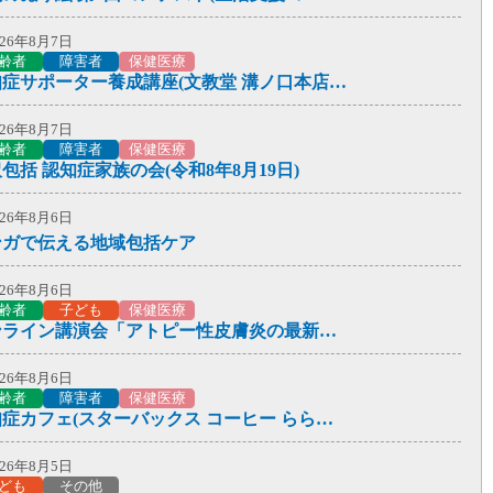
026年7月6日
健医療
026年8月7日
中症にご注意ください！
齢者
障害者
保健医療
認知症サポーター養成講座(文教堂 溝ノ口本店 8月31日)
026年7月2日
護サービスを考える、その前に
026年8月7日
齢者
障害者
保健医療
025年5月1日
包括 認知症家族の会(令和8年8月19日)
齢者
保健医療
護予防)かかりつけの医療機関からお声がけ
026年8月6日
ンガで伝える地域包括ケア
025年4月1日
み･困りごと相談のご案内
026年8月6日
齢者
子ども
保健医療
025年1月14日
オンライン講演会「アトピー性皮膚炎の最新知識～子どもから大人まで～」
健医療
麹を含む健康食品について
026年8月6日
齢者
障害者
保健医療
024年9月19日
認知症カフェ(スターバックス コーヒー ららテラス 武蔵小杉店)
齢者
障害者
子ども
その他
ちゃんアニメ「アニメ × 地域包括ケア」
026年8月5日
ども
その他