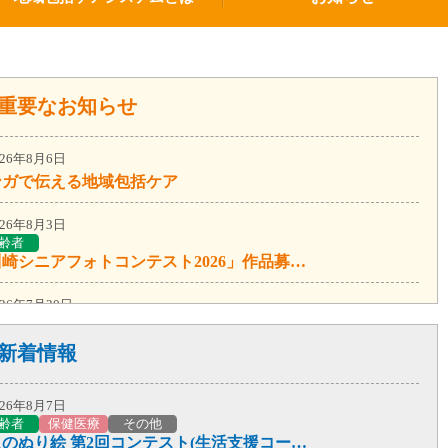
重要なお知らせ
026年8月6日
ンガで伝える地域包括ケア
026年8月3日
齢者
「川崎シニアフォトコンテスト2026」作品募集！
026年7月30日
編集者が行く！第67弾！スターバックス コーヒーで認知症カフェ
新着情報
026年7月13日
齢者
保健医療
その他
026年8月7日
66弾！まち歩きボランティアガイド養成講座
齢者
保健医療
その他
大人のぬり絵 第2回コンテスト(生活支援コーディネーターミケ猫倶楽部)