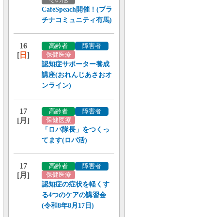
CafeSpeach開催！(プラ
チナコミュニティ有馬)
16
高齢者
障害者
[
日
]
保健医療
認知症サポーター養成
講座(おれんじあさおオ
ンライン)
17
高齢者
障害者
[月]
保健医療
「ロバ隊長」をつくっ
てます(ロバ活)
17
高齢者
障害者
[月]
保健医療
認知症の症状を軽くす
る4つのケアの講習会
(令和8年8月17日)