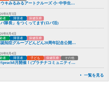
024年4月1日
ウキウキみるみるアートクルーズ 小･中学生参加者募集！
あいちゃん(川崎市地域包括ケアシステム広報キャラクター)
026年8月5日
齢者
障害者
保健医療
バ隊長」をつくってます(ロバ活)
026年8月4日
齢者
障害者
保健医療
若年認知症グループどんどん20周年記念公開講座
026年8月4日
齢者
障害者
子ども
保健医療
その他
CafeSpeach8月開催！(プラチナコミュニティ有馬)
一覧を見る