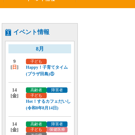
イベント情報
8月
9
子ども
[
日
]
Happy！子育てタイム
(プラザ田島)⑤
14
高齢者
障害者
[金]
子ども
Hot！するカフェだいし
(令和8年8月14日)
14
高齢者
障害者
[金]
子ども
保健医療
その他