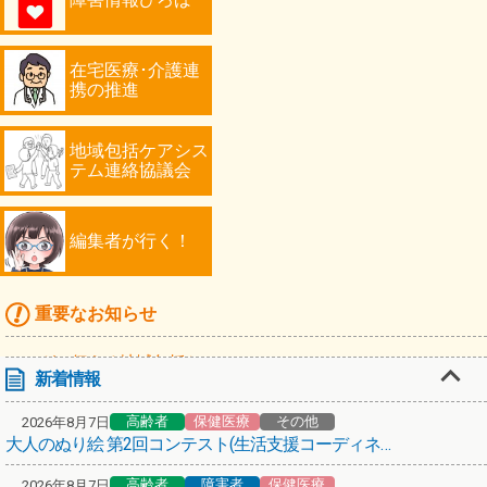
在宅医療･介護連
携の推進
地域包括ケアシス
テム連絡協議会
編集者が行く！
重要なお知らせ
マンガで伝える地域包括ケア
新着情報
高齢者
高齢者
保健医療
その他
2026年8月7日
「川崎シニアフォトコンテスト2026」作品募集！
大人のぬり絵 第2回コンテスト(生活支援コーディネーターミケ猫倶楽部)
編集者が行く！第67弾！スターバックス コーヒーで認知症カフェ
高齢者
障害者
保健医療
2026年8月7日