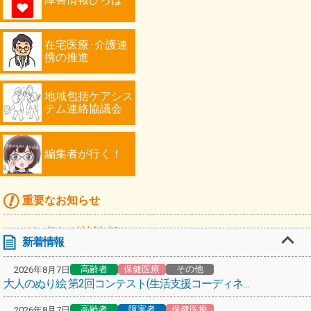
在宅医療･介護連
携の推進
地域包括ケアシス
テム連絡協議会
編集者が行く！
重要なお知らせ
マンガで伝える地域包括ケア
新着情報
高齢者
高齢者
保健医療
その他
2026年8月7日
「川崎シニアフォトコンテスト2026」作品募集！
大人のぬり絵 第2回コンテスト(生活支援コーディネーターミケ猫倶楽部)
編集者が行く！第67弾！スターバックス コーヒーで認知症カフェ
高齢者
障害者
保健医療
2026年8月7日