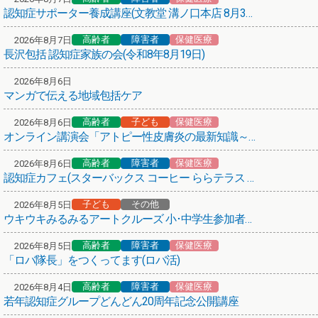
認知症サポーター養成講座(文教堂 溝ノ口本店 8月31日)
高齢者
保健医療
その他
第66弾！まち歩きボランティアガイド養成講座
高齢者
障害者
保健医療
2026年8月7日
長沢包括 認知症家族の会(令和8年8月19日)
保健医療
熱中症にご注意ください！
2026年8月6日
マンガで伝える地域包括ケア
介護サービスを考える、その前に
高齢者
子ども
保健医療
2026年8月6日
高齢者
保健医療
オンライン講演会「アトピー性皮膚炎の最新知識～子どもから大人まで～」
(介護予防)かかりつけの医療機関からお声がけ
高齢者
障害者
保健医療
2026年8月6日
悩み･困りごと相談のご案内
認知症カフェ(スターバックス コーヒー ららテラス 武蔵小杉店)
子ども
その他
保健医療
2026年8月5日
ウキウキみるみるアートクルーズ 小･中学生参加者募集！
紅麹を含む健康食品について
高齢者
障害者
保健医療
2026年8月5日
高齢者
障害者
子ども
その他
「ロバ隊長」をつくってます(ロバ活)
あいちゃんアニメ「アニメ × 地域包括ケア」
高齢者
障害者
保健医療
2026年8月4日
あいちゃん(川崎市地域包括ケアシステム広報キャラクター)
若年認知症グループどんどん20周年記念公開講座