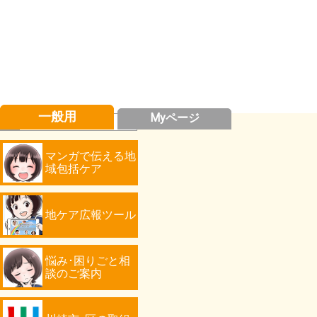
一般用
Myページ
マンガで伝える地
域包括ケア
地ケア広報ツール
悩み･困りごと相
談のご案内