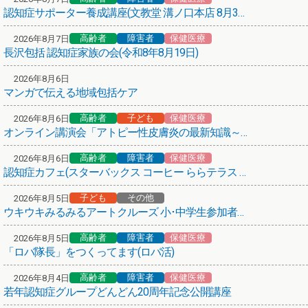
認知症サポーター養成講座(文教堂 溝ノ口本店 8月31日)
高齢者
保健医療
その他
第66弾！まち歩きボランティアガイド養成講座
高齢者
障害者
保健医療
2026年8月7日
長沢包括 認知症家族の会(令和8年8月19日)
保健医療
熱中症にご注意ください！
2026年8月6日
マンガで伝える地域包括ケア
介護サービスを考える、その前に
高齢者
子ども
保健医療
2026年8月6日
高齢者
保健医療
オンライン講演会「アトピー性皮膚炎の最新知識～子どもから大人まで～」
(介護予防)かかりつけの医療機関からお声がけ
高齢者
障害者
保健医療
2026年8月6日
悩み･困りごと相談のご案内
認知症カフェ(スターバックス コーヒー ららテラス 武蔵小杉店)
子ども
その他
保健医療
2026年8月5日
ウキウキみるみるアートクルーズ 小･中学生参加者募集！
紅麹を含む健康食品について
高齢者
障害者
保健医療
2026年8月5日
高齢者
障害者
子ども
その他
「ロバ隊長」をつくってます(ロバ活)
あいちゃんアニメ「アニメ × 地域包括ケア」
高齢者
障害者
保健医療
2026年8月4日
あいちゃん(川崎市地域包括ケアシステム広報キャラクター)
若年認知症グループどんどん20周年記念公開講座