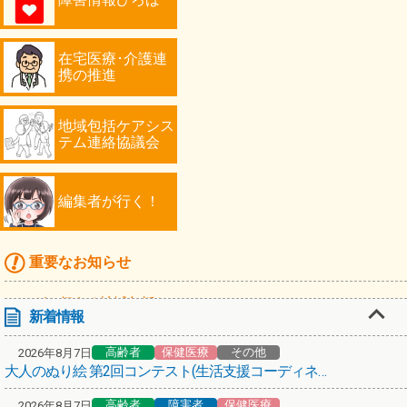
在宅医療･介護連
携の推進
地域包括ケアシス
テム連絡協議会
編集者が行く！
重要なお知らせ
マンガで伝える地域包括ケア
新着情報
高齢者
高齢者
保健医療
その他
2026年8月7日
「川崎シニアフォトコンテスト2026」作品募集！
大人のぬり絵 第2回コンテスト(生活支援コーディネーターミケ猫倶楽部)
編集者が行く！第67弾！スターバックス コーヒーで認知症カフェ
高齢者
障害者
保健医療
2026年8月7日