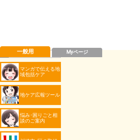
一般用
Myページ
マンガで伝える地
域包括ケア
地ケア広報ツール
悩み･困りごと相
談のご案内