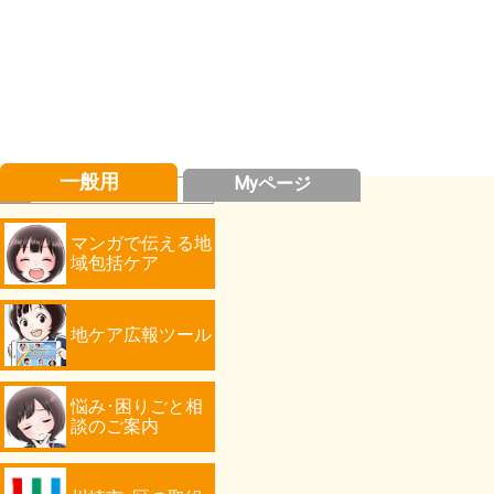
一般用
Myページ
マンガで伝える地
域包括ケア
地ケア広報ツール
悩み･困りごと相
談のご案内