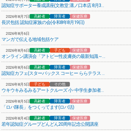
認知症サポーター養成講座(文教堂 溝ノ口本店 8月31日)
高齢者
保健医療
その他
第66弾！まち歩きボランティアガイド養成講座
高齢者
障害者
保健医療
2026年8月7日
長沢包括 認知症家族の会(令和8年8月19日)
保健医療
熱中症にご注意ください！
2026年8月6日
マンガで伝える地域包括ケア
介護サービスを考える、その前に
高齢者
子ども
保健医療
2026年8月6日
高齢者
保健医療
オンライン講演会「アトピー性皮膚炎の最新知識～子どもから大人まで～」
(介護予防)かかりつけの医療機関からお声がけ
高齢者
障害者
保健医療
2026年8月6日
悩み･困りごと相談のご案内
認知症カフェ(スターバックス コーヒー ららテラス 武蔵小杉店)
子ども
その他
保健医療
2026年8月5日
ウキウキみるみるアートクルーズ 小･中学生参加者募集！
紅麹を含む健康食品について
高齢者
障害者
保健医療
2026年8月5日
高齢者
障害者
子ども
その他
「ロバ隊長」をつくってます(ロバ活)
あいちゃんアニメ「アニメ × 地域包括ケア」
高齢者
障害者
保健医療
2026年8月4日
あいちゃん(川崎市地域包括ケアシステム広報キャラクター)
若年認知症グループどんどん20周年記念公開講座