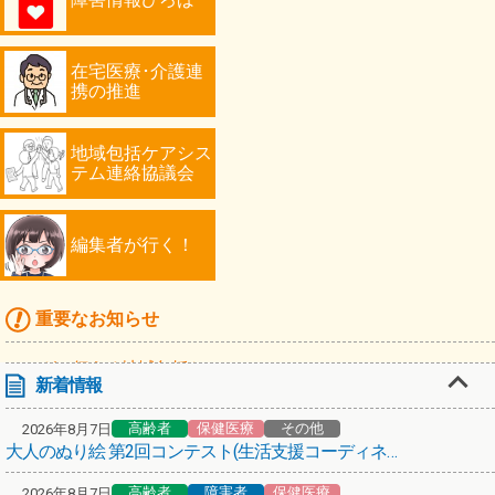
在宅医療･介護連
携の推進
地域包括ケアシス
テム連絡協議会
編集者が行く！
重要なお知らせ
マンガで伝える地域包括ケア
新着情報
高齢者
高齢者
保健医療
その他
2026年8月7日
「川崎シニアフォトコンテスト2026」作品募集！
大人のぬり絵 第2回コンテスト(生活支援コーディネーターミケ猫倶楽部)
編集者が行く！第67弾！スターバックス コーヒーで認知症カフェ
高齢者
障害者
保健医療
2026年8月7日