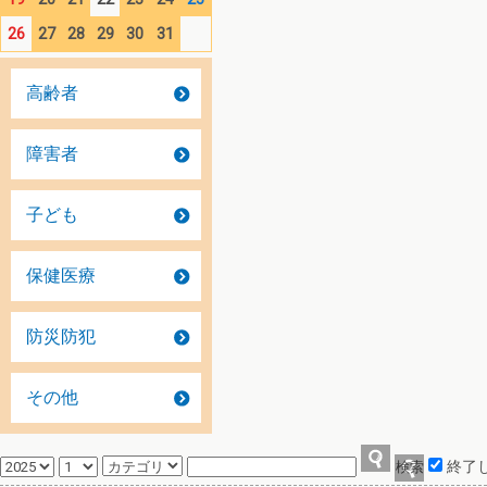
26
27
28
29
30
31
高齢者
障害者
子ども
保健医療
防災防犯
その他
終了