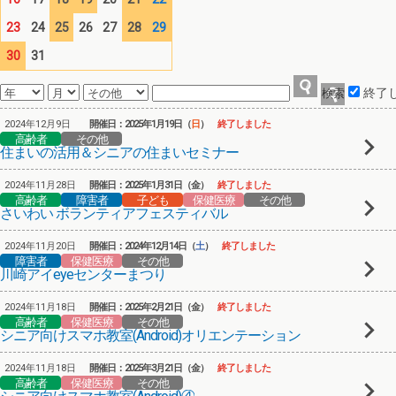
23
24
25
26
27
28
29
30
31
終了
2024年12月9日
開催日：2025年1月19日（
日
）
終了しました
高齢者
その他
住まいの活用＆シニアの住まいセミナー
2024年11月28日
開催日：2025年1月31日（金）
終了しました
高齢者
障害者
子ども
保健医療
その他
さいわい ボランティアフェスティバル
2024年11月20日
開催日：2024年12月14日（
土
）
終了しました
障害者
保健医療
その他
川崎アイeyeセンターまつり
2024年11月18日
開催日：2025年2月21日（金）
終了しました
高齢者
保健医療
その他
シニア向けスマホ教室(Android)オリエンテーション
2024年11月18日
開催日：2025年3月21日（金）
終了しました
高齢者
保健医療
その他