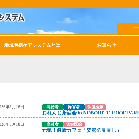
お知らせ
地域包括ケアシステムとは
026年6月18日
高齢者
障害者
保健医療
おれんじ茶話会 in NOBORITO ROOF PARK
026年6月18日
高齢者
保健医療
元気！健康カフェ「姿勢の見直し」