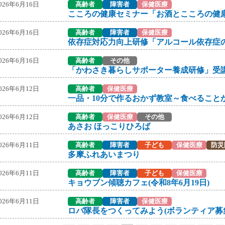
026年6月16日
高齢者
障害者
保健医療
026年6月16日
高齢者
障害者
保健医療
026年6月16日
高齢者
その他
026年6月12日
高齢者
保健医療
026年6月12日
高齢者
保健医療
その他
あさお ほっこりひろば
026年6月11日
高齢者
障害者
子ども
保健医療
防災
多摩ふれあいまつり
026年6月11日
高齢者
障害者
子ども
保健医療
キョウブン傾聴カフェ(令和8年6月19日)
026年6月11日
高齢者
障害者
保健医療
ロバ隊長をつくってみよう(ボランティア募