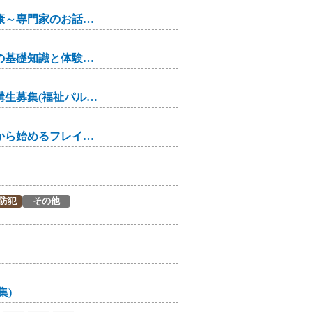
こころの健康セミナー「お酒とこころの健康～専門家のお話と当事者･ご家族の体験から学ぶ～」
依存症対応力向上研修「アルコール依存症の基礎知識と体験談」
「かわさき暮らしサポーター養成研修」受講生募集(福祉パルかわさき)
一品・10分で作るおかず教室～食べることから始めるフレイル予防～
防犯
その他
集)