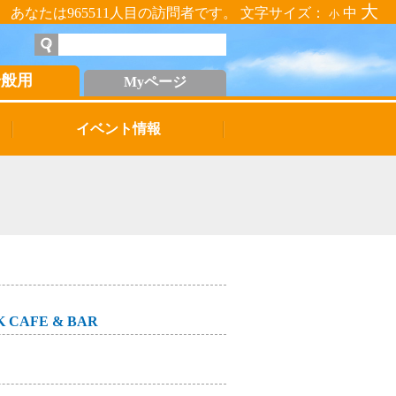
大
あなたは965511人目の訪問者です。 文字サイズ：
中
小
一般用
Myページ
イベント情報
 CAFE & BAR