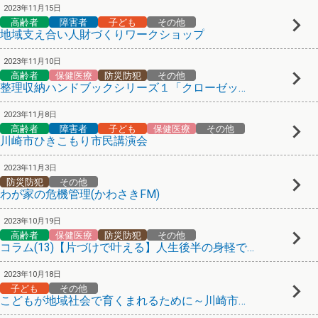
2023年11月15日
高齢者
障害者
子ども
その他
地域支え合い人財づくりワークショップ
2023年11月10日
高齢者
保健医療
防災防犯
その他
整理収納ハンドブックシリーズ１「クローゼット編」
2023年11月8日
高齢者
障害者
子ども
保健医療
その他
川崎市ひきこもり市民講演会
2023年11月3日
防災防犯
その他
わが家の危機管理(かわさきFM)
2023年10月19日
高齢者
保健医療
防災防犯
その他
コラム(13)【片づけで叶える】人生後半の身軽で快適な暮らし方
2023年10月18日
子ども
その他
こどもが地域社会で育くまれるために～川崎市における家庭支援の取り組み～