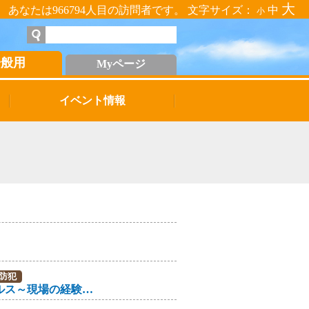
大
あなたは966794人目の訪問者です。 文字サイズ：
中
小
一般用
Myページ
イベント情報
防犯
こころの健康セミナー「災害とメンタルヘルス～現場の経験から学ぶこと～」