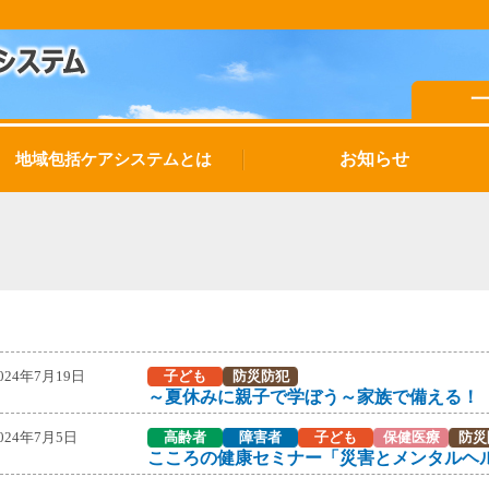
お知らせ
地域包括ケアシステムとは
024年7月19日
子ども
防災防犯
～夏休みに親子で学ぼう～家族で備える！
024年7月5日
高齢者
障害者
子ども
保健医療
防災