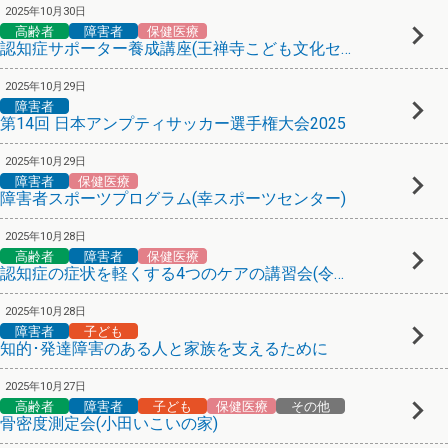
2025年10月30日
高齢者
障害者
保健医療
認知症サポーター養成講座(王禅寺こども文化センター)
2025年10月29日
障害者
第14回 日本アンプティサッカー選手権大会2025
2025年10月29日
障害者
保健医療
障害者スポーツプログラム(幸スポーツセンター)
2025年10月28日
高齢者
障害者
保健医療
認知症の症状を軽くする4つのケアの講習会(令和7年11月17日)
2025年10月28日
障害者
子ども
知的･発達障害のある人と家族を支えるために
2025年10月27日
高齢者
障害者
子ども
保健医療
その他
骨密度測定会(⼩⽥いこいの家)