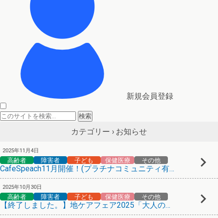
新規会員登録
お知らせ
カテゴリー ›
2025年11月4日
高齢者
障害者
子ども
保健医療
その他
CafeSpeach11月開催！(プラチナコミュニティ有馬)
2025年10月30日
高齢者
障害者
子ども
保健医療
その他
【終了しました。】地ケアフェア2025「大人の遊び場 学び場」