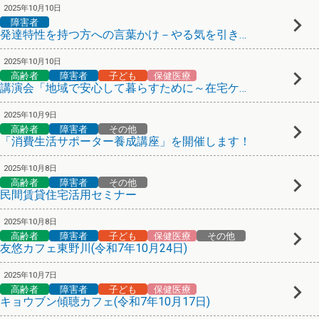
2025年10月10日
障害者
発達特性を持つ方への言葉かけ－やる気を引き出すペップトーク
2025年10月10日
高齢者
障害者
子ども
保健医療
講演会「地域で安心して暮らすために～在宅ケアと地域包括ケアのしくみ～」
2025年10月9日
高齢者
障害者
その他
「消費生活サポーター養成講座」を開催します！
2025年10月8日
高齢者
障害者
その他
民間賃貸住宅活用セミナー
2025年10月8日
高齢者
障害者
子ども
保健医療
その他
友悠カフェ東野川(令和7年10月24日)
2025年10月7日
高齢者
障害者
子ども
保健医療
キョウブン傾聴カフェ(令和7年10月17日)