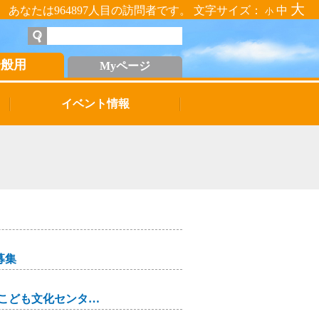
大
あなたは964897人目の訪問者です。 文字サイズ：
中
小
一般用
Myページ
イベント情報
募集
親子認知症キッズサポーター養成講座(玉川こども文化センター)