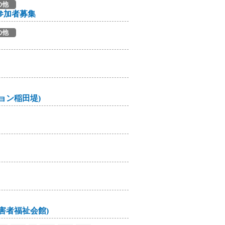
の他
参加者募集
の他
ョン稲田堤)
害者福祉会館)