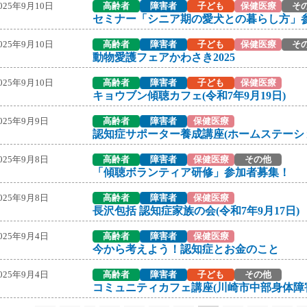
025年9月10日
高齢者
障害者
子ども
保健医療
そ
セミナー「シニア期の愛犬との暮らし方」
025年9月10日
高齢者
障害者
子ども
保健医療
そ
動物愛護フェアかわさき2025
025年9月10日
高齢者
障害者
子ども
保健医療
キョウブン傾聴カフェ(令和7年9月19日)
025年9月9日
高齢者
障害者
保健医療
認知症サポーター養成講座(ホームステーシ
025年9月8日
高齢者
障害者
保健医療
その他
「傾聴ボランティア研修」参加者募集！
025年9月8日
高齢者
障害者
保健医療
長沢包括 認知症家族の会(令和7年9月17日)
025年9月4日
高齢者
障害者
保健医療
今から考えよう！認知症とお金のこと
025年9月4日
高齢者
障害者
子ども
その他
コミュニティカフェ講座(川崎市中部身体障