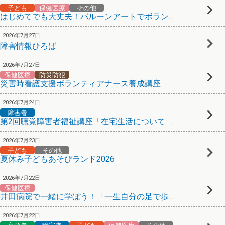
子ども
保健医療
その他
はじめてでも大丈夫！バルーンアートでボランティア受講生募集
2026年7月27日
障害情報ひろば
2026年7月27日
保健医療
防災防犯
災害時看護支援ボランティアナース養成講座
2026年7月24日
障害者
第2回聴覚障害者福祉講座「在宅生活について ～グループホームの実情～」
2026年7月23日
子ども
その他
夏休み子どもあそびランド2026
2026年7月22日
保健医療
井田病院で一緒に学ぼう！「一生自分の足で歩こう！足病、フットケア入門」
2026年7月22日