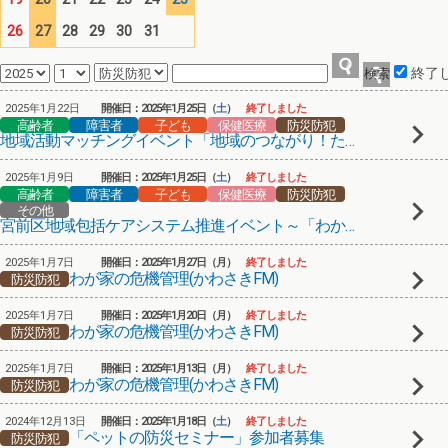
26
27
28
29
30
31
終了
2025年1月22日
開催日：2025年1月25日（
土
）
終了しました
高齢者
障害者
子ども
保健医療
防災防犯
地域活動マッチングイベント「地域のつながり！たまたまみっけ！」
2025年1月9日
開催日：2025年1月25日（
土
）
終了しました
高齢者
障害者
子ども
保健医療
防災防犯
その他
宮前区地域包括ケアシステム推進イベント～「わかる」からひろがる 安心な暮らし～
2025年1月7日
開催日：2025年1月27日（月）
終了しました
わが家の危機管理(かわさきFM)
防災防犯
2025年1月7日
開催日：2025年1月20日（月）
終了しました
わが家の危機管理(かわさきFM)
防災防犯
2025年1月7日
開催日：2025年1月13日（月）
終了しました
わが家の危機管理(かわさきFM)
防災防犯
2024年12月13日
開催日：2025年1月18日（
土
）
終了しました
「ペットの防災セミナー」参加者募集
防災防犯