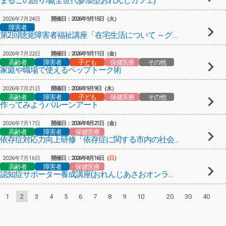
まるこの語り場(全世代参加型おれんじカフェ)
2026年7月24日
開催日：2026年9月15日（火）
障害者
第2回聴覚障害者福祉講座「在宅生活について ～グループホームの実情～」
2026年7月22日
開催日：2026年9月11日（金）
高齢者
障害者
子ども
保健医療
その他
家庭や職場で使えるペップトーク術
2026年7月21日
開催日：2026年9月9日（水）
高齢者
障害者
子ども
保健医療
その他
作ってみようバルーンアート
2026年7月17日
開催日：2026年8月21日（金）
高齢者
障害者
保健医療
依存症対応力向上研修「依存症に関する市内の社会資源」
2026年7月16日
開催日：2026年8月16日（
日
）
高齢者
障害者
保健医療
認知症サポーター養成講座(おれんじあさおオンライン)
1
2
3
4
5
6
7
8
9
10
20
30
40