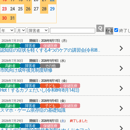
23
24
25
26
27
28
29
30
31
終了
2026年7月31日
開催日：2026年8月17日（月）
高齢者
障害者
保健医療
認知症の症状を軽くする4つのケアの講習会(令和8年8月17日)
2026年7月30日
開催日：2026年9月9日（水）
高齢者
障害者
その他
市民向け成年後見制度研修
2026年7月30日
開催日：2026年8月14日（金）
高齢者
障害者
子ども
保健医療
Hot！するカフェだいし(令和8年8月14日)
2026年7月29日
開催日：2026年9月4日（金）
高齢者
障害者
子ども
保健医療
スマホ・ゲーム依存症の基礎知識
2026年7月29日
開催日：2026年8月1日（
土
）
終了しました
高齢者
障害者
保健医療