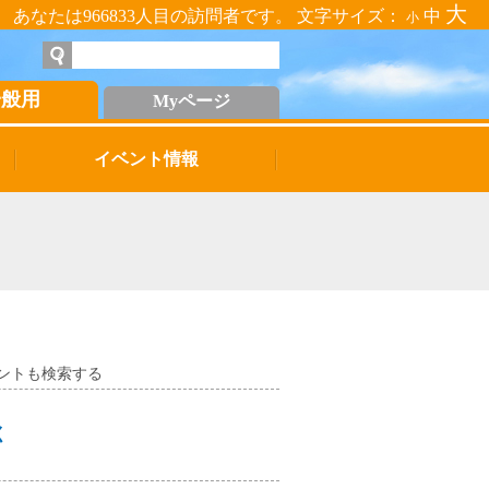
大
あなたは966833人目の訪問者です。 文字サイズ：
中
小
一般用
Myページ
イベント情報
ントも検索する
く