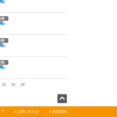
馬)
の他
馬)
の他
馬)
の他
馬)
20
30
40
ップ
お問い合わせ
利用規約