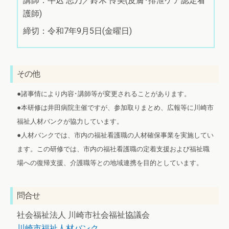
講師：牛込 志乃／鈴木 怜美(皮膚･排泄ケア認定看
護師)
締切：令和7年9月5日(金曜日)
その他
●諸事情により内容･講師等が変更されることがあります。
●本研修は井田病院主催ですが、参加取りまとめ、広報等に川崎市
福祉人材バンクが協力しています。
●人材バンクでは、市内の福祉看護職の人材確保事業を実施してい
ます。この研修では、市内の福社看護職の定着支援および福祉職
場への復帰支援、介護職等との地域連携を目的としています。
問合せ
社会福祉法人 川崎市社会福祉協議会
川崎市福祉人材バンク