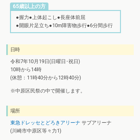
65歳以上の方
●握力●上体起こし●長座体前屈
●開眼片足立ち●10m障害物歩行●6分間歩行
日時
令和7年10月19日(日曜日･祝日)
10時から14時
(休憩：11時40分から12時40分)
※中原区民祭の中で開催します。
場所
東急ドレッセとどろきアリーナ
サブアリーナ
(川崎市中原区等々力1)