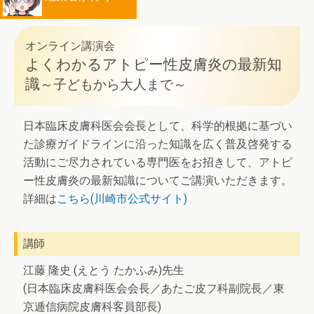
オンライン講演会
よくわかるアトピー性皮膚炎の最新知
識
～子どもから大人まで～
日本臨床皮膚科医会会長として、科学的根拠に基づい
た診療ガイドラインに沿った知識を広く普及啓発する
活動にご尽力されている専門医をお招きして、アトピ
ー性皮膚炎の最新知識についてご講演いただきます。
詳細は
こちら(川崎市公式サイト)
講師
江藤 隆史 (えとう たかふみ)先生
(日本臨床皮膚科医会会長／あたご皮フ科副院長／東
京逓信病院皮膚科客員部長)