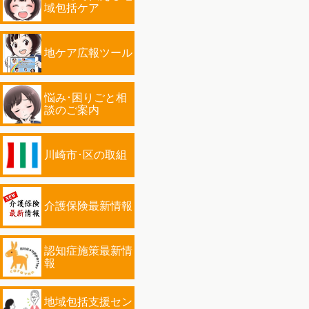
域包括ケア
地ケア広報ツール
悩み･困りごと相
談のご案内
川崎市･区の取組
介護保険最新情報
認知症施策最新情
報
地域包括支援セン