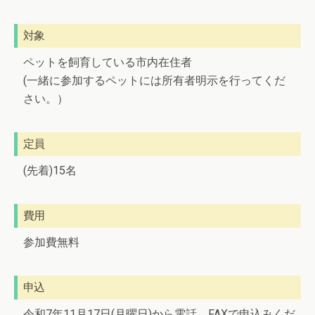
対象
ペットを飼育している市内在住者
(一緒に参加するペットには所有者明示を行ってくだ
さい。）
定員
(先着)15名
費用
参加費無料
申込
令和7年11月17日(月曜日)から電話、FAXで申込みくだ