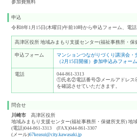
参加費無料
申込
令和8年1月15日(木曜日)午前10時から申込フォーム、電
高津区役所 地域みまもり支援センター(福祉事務所・保
申込フォーム
マンションつながりづくり講演会・
（2月15日開催）参加申込みフォ
044-861-3313
電話
①氏名②電話番号③メールアドレス④
を確認させていただきます。
問合せ
川崎市
高津区役所
地域みまもり支援センター(福祉事務所・保健所支所) 地
(電話)044-861-3313 (FAX)044-861-3307
(メール)
67keasui@city.kawasaki.jp