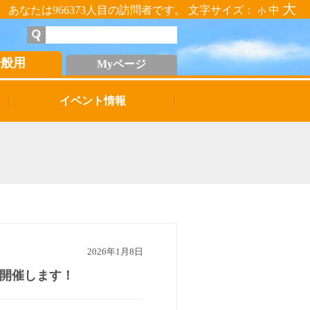
大
あなたは966373人目の訪問者です。 文字サイズ：
中
小
一般用
Myページ
イベント情報
2026年1月8日
を開催します！