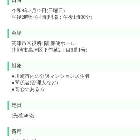
日時
令和8年2月15日(日曜日)
午後2時から4時(開場：午後1時30分)
会場
高津市区役所1階 保健ホール
(川崎市高津区下作延2丁目8番1号)
対象
●川崎市内の分譲マンション居住者
●関係者(管理人など)
●関心のある方
定員
(先着)40名
費用