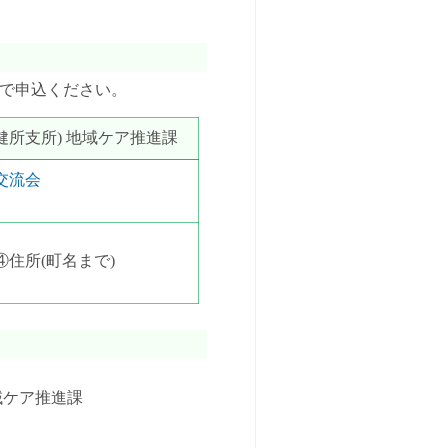
話で申込ください。
健所支所) 地域ケア推進課
交流会
ーム
住所(町名まで)
域ケア推進課