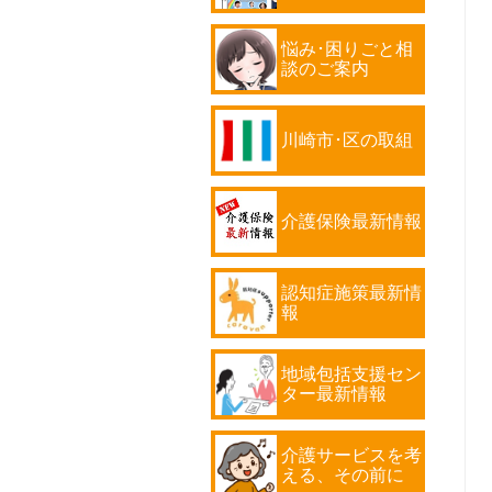
悩み･困りごと相
談のご案内
川崎市･区の取組
介護保険最新情報
認知症施策最新情
報
地域包括支援セン
ター最新情報
介護サービスを考
える、その前に