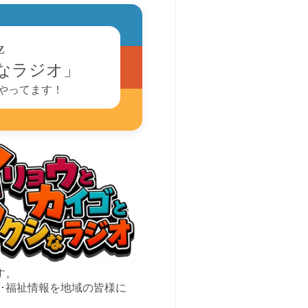
z
なラジオ」
やってます！
す。
･福祉情報を地域の皆様に