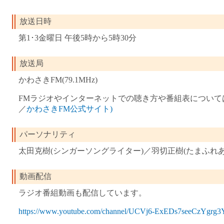
放送日時
第1･3金曜日 午後5時から5時30分
放送局
かわさきFM(79.1MHz)
FMラジオやインターネットでの聴き方や番組表について
／
かわさきFM公式サイト)
パーソナリティ
太田克樹(シンガーソングライター)／羽切正樹(たまふれ
動画配信
ラジオ番組動画も配信しています。
https://www.youtube.com/channel/UCVj6-ExEDs7seeCzYgrg