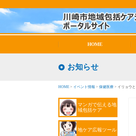
HOME
お知らせ
HOME
>
イベント情報
>
保健医療
>
イリョウと
マンガで伝える地
域包括ケア
地ケア広報ツール