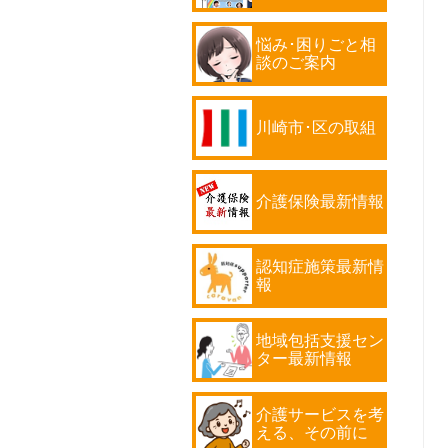
悩み･困りごと相
談のご案内
川崎市･区の取組
介護保険最新情報
認知症施策最新情
報
地域包括支援セン
ター最新情報
介護サービスを考
える、その前に