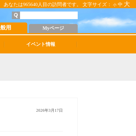
大
あなたは965640人目の訪問者です。 文字サイズ：
中
小
一般用
Myページ
イベント情報
2026年3月17日