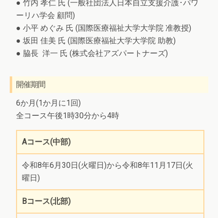
● 竹内 孝仁 氏 (一般社団法人日本自立支援介護･パワ
ーリハ学会 顧問)
● 小平 めぐみ 氏 (国際医療福祉大学大学院 准教授)
● 坂田 佳美 氏 (国際医療福祉大学大学院 助教)
● 脇長 洋一 氏 (株式会社アズパートナーズ)
開催期間
6か月(1か月に1回)
全コース午後1時30分から4時
Aコース(中部)
令和8年6月30日(火曜日)から令和8年11月17日(火
曜日)
Bコース(北部)